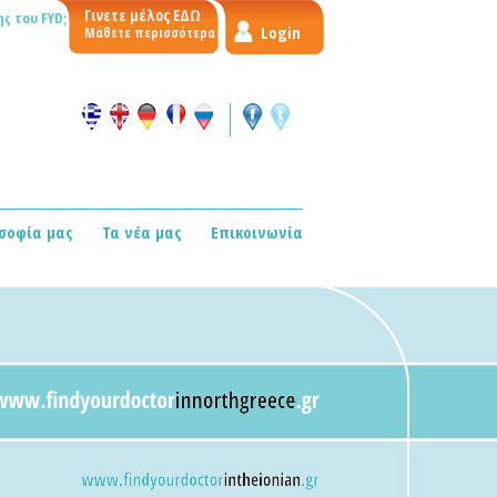
Γινετε μέλος ΕΔΩ
ς του FYD;
Login
Μάθετε περισσότερα
σοφία μας
Τα νέα μας
Επικοινωνία