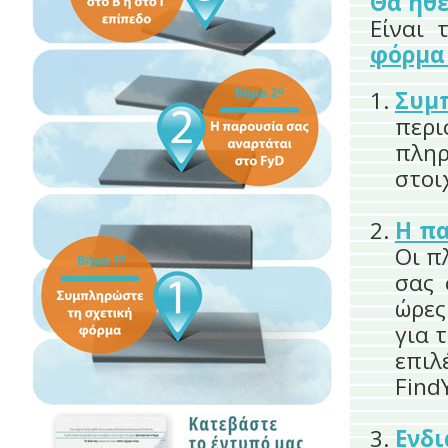
Θα ήθ
Είναι 
φόρμα 
Συμ
περι
πλη
στοι
Η πα
Οι π
σας 
ώρες
για 
επι
Find
Ενδ