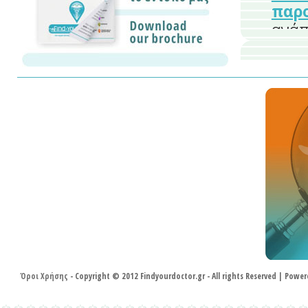
παρο
ανά
ημερ
περί
αντί
διάρ
άμεσ
τρει
ημέρ
διά
επίπ
Όροι Χρήσης
- Copyright © 2012 Findyourdoctor.gr - All rights Reserved | Pow