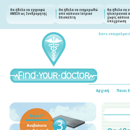
Θα ήθελα να εγγραφώ
Θα ήθελα να ενημερωθώ
Θα ήθελα να 
ΑΜΕΣΑ ως Συνδρομητής
από κάποιον Ιατρικό
ηλεκτρονικά α
Επισκέπτη
χωρίς κάποια
υποχρέωση
Είστε επαγγελματί
Αρχική
Ποιοι 