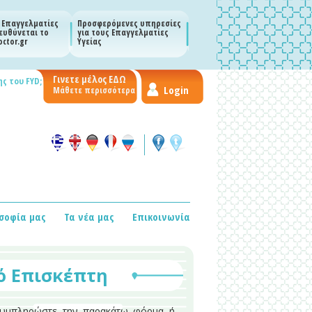
 Επαγγελματίες
Προσφερόμενες υπηρεσίες
ευθύνεται το
για τους Επαγγελματίες
ctor.gr
Υγείας
Γινετε μέλος ΕΔΩ
ς του FYD;
Login
Μάθετε περισσότερα
σοφία μας
Τα νέα μας
Επικοινωνία
ό Επισκέπτη
υμπληρώστε την παρακάτω φόρμα ή