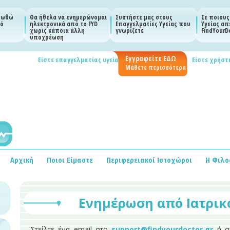
ερωθώ
Θα ήθελα να ενημερώνομαι
Συστήστε μας στους
Σε ποιους
κό
ηλεκτρονικά από το FYD
Επαγγελματίες Υγείας που
Υγείας απ
χωρίς κάποια άλλη
γνωρίζετε
FindYourDo
υποχρέωση
Εγγραφείτε ΕΔΩ
Είστε επαγγελματίας υγείας;
Είστε χρήστη
Μάθετε περισσότερα
Αρχική
Ποιοι Είμαστε
Περιφερειακοί Ιστοχώροι
Η Φιλο
Ενημέρωση από Ιατρικ
Στείλτε ένα email στο
support@findyourdoctor.gr
ή σ