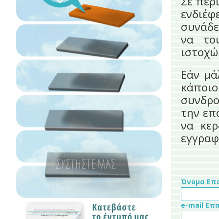
Σε περ
ενδιέφ
συνάδε
να το
ιστοχώ
Εάν μά
κάποι
συνδρο
την επ
να κε
εγγραφ
Όνομα Επ
e-mail Επ