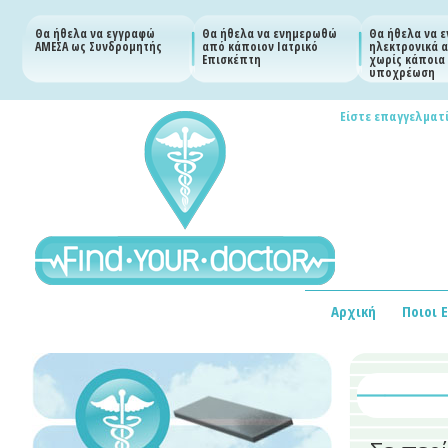
Θα ήθελα να εγγραφώ
Θα ήθελα να ενημερωθώ
Θα ήθελα να 
ΑΜΕΣΑ ως Συνδρομητής
από κάποιον Ιατρικό
ηλεκτρονικά α
Επισκέπτη
χωρίς κάποια
υποχρέωση
Είστε επαγγελματί
Αρχική
Ποιοι 