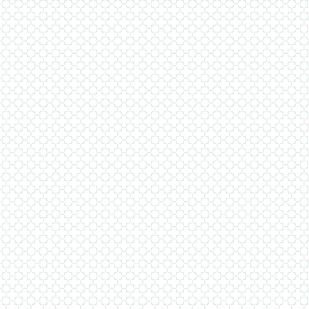
του Fi
και τι
γίνει 