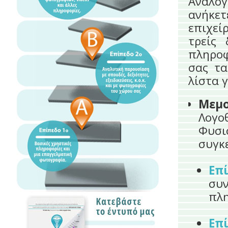
Ανάλογ
ανήκε
επιχεί
τρείς
πληροφ
σας τα
λίστα 
Μεμ
Λογ
Φυσι
συγκ
Επ
συ
πλη
Επ