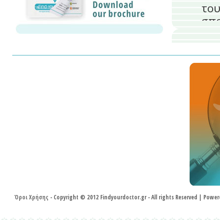
του
σπο
φωτ
Επ
ουσ
Fin
κα
ελ
επα
Προ
Υγεί
κ.ο.
παρό
Όροι Χρήσης
- Copyright © 2012 Findyourdoctor.gr - All rights Reserved | Pow
Πολ