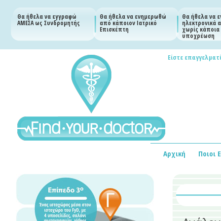
Θα ήθελα να εγγραφώ
Θα ήθελα να ενημερωθώ
Θα ήθελα να 
ΑΜΕΣΑ ως Συνδρομητής
από κάποιον Ιατρικό
ηλεκτρονικά α
Επισκέπτη
χωρίς κάποια
υποχρέωση
Είστε επαγγελματί
Αρχική
Ποιοι 