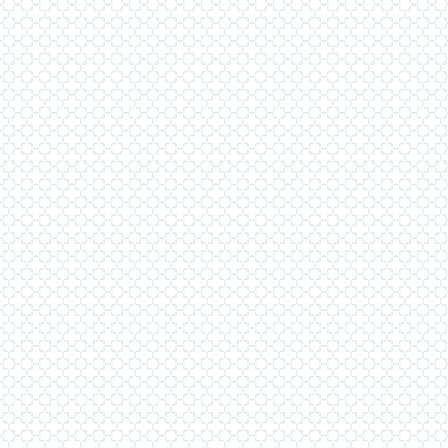
Σε ότι
τον επ
αυτή έ
έχουν
επισκέ
απευθε
επιπέ
αυτομα
Οι συν
υλικό 
οργάνω
με «Τα
που έχ
συγκεκ
ερωτήσ