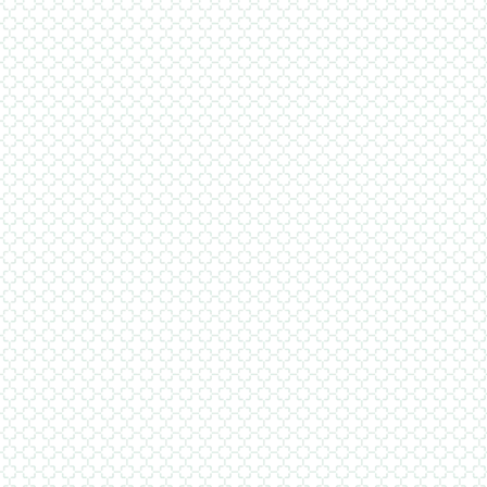
Νοσο
περί
Α 
συν
Γ 
πλ
πρ
συ
προ
συν
Μια απ
επιλέξ
ανάπτ
επιλέξ
επίπεδ